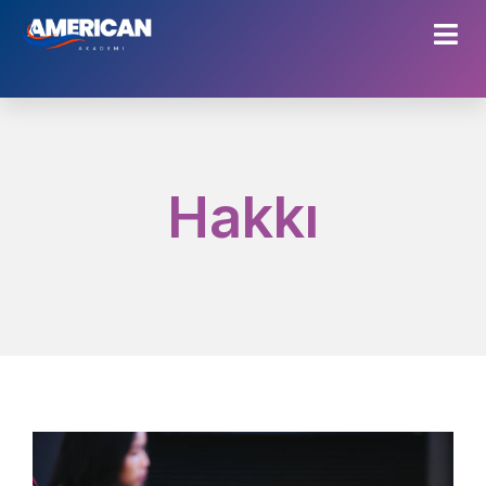
H
a
k
k
ı
m